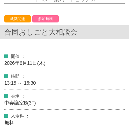
就職関連
参加無料
合同おしごと大相談会
開催
2026年6月11日(木)
時間
13:15 ～ 16:30
会場
中会議室B(3F)
入場料
無料