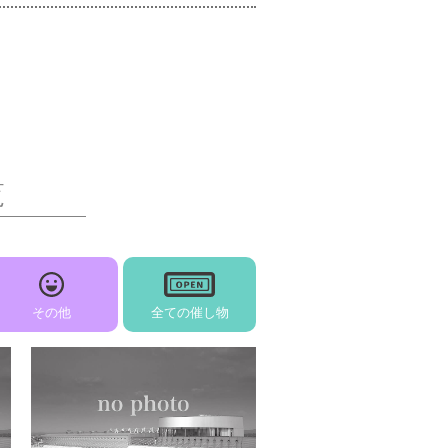
覧
その他
全ての催し物