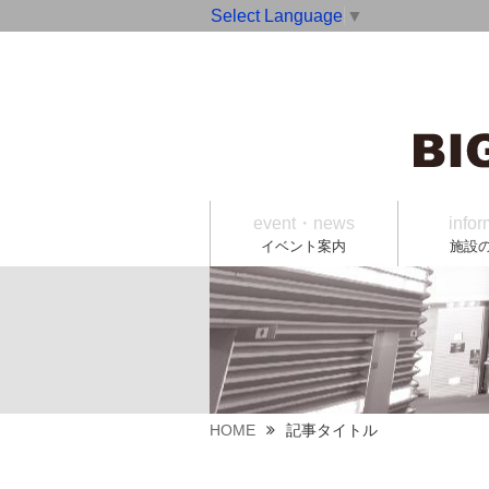
Select Language
▼
event・news
infor
イベント案内
施設
HOME
記事タイトル